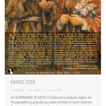
MARS 2026
Le Bulletin
Par
Victor
1 mars 2026
AU SOMMAIRE CE MOIS CI Éditorial Quelques règles de
l’hospitalité La gratuité du salut remède à l’auto-examen