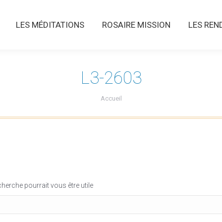
LES MÉDITATIONS
ROSAIRE MISSION
LES RENDE
LES MÉDITATIONS
ROSAIRE MISSION
LES REN
L3-2603
Vous êtes ici :
Accueil
erche pourrait vous être utile