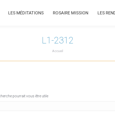
LES MÉDITATIONS
ROSAIRE MISSION
LES RENDE
LES MÉDITATIONS
ROSAIRE MISSION
LES REN
L1-2312
Vous êtes ici :
Accueil
erche pourrait vous être utile