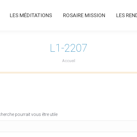
LES MÉDITATIONS
ROSAIRE MISSION
LES RENDE
LES MÉDITATIONS
ROSAIRE MISSION
LES REN
L1-2207
Vous êtes ici :
Accueil
erche pourrait vous être utile