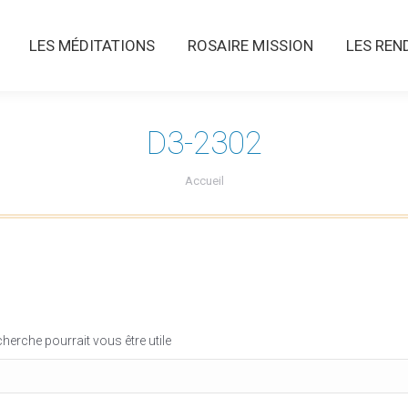
LES MÉDITATIONS
ROSAIRE MISSION
LES RENDE
LES MÉDITATIONS
ROSAIRE MISSION
LES REN
D3-2302
Vous êtes ici :
Accueil
erche pourrait vous être utile