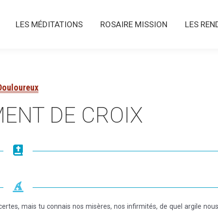
LES MÉDITATIONS
ROSAIRE MISSION
LES RENDE
LES MÉDITATIONS
ROSAIRE MISSION
LES REN
Douloureux
ENT DE CROIX
es certes, mais tu connais nos misères, nos infirmités, de quel argile nou